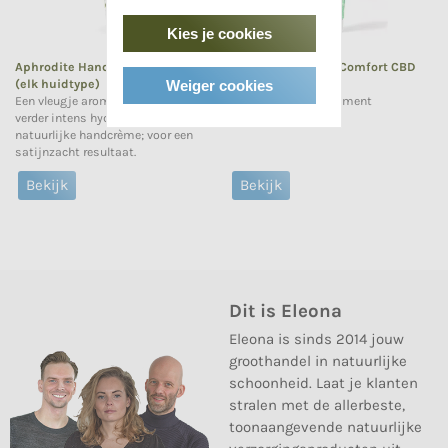
Kies je cookies
Aphrodite Handcrème Lavendel
Aphrodite Instant Comfort CBD
Weiger cookies
(elk huidtype)
Handcrème
Een vleugje aromatherapie in een
Nieuw in het assortiment
verder intens hydraterende
natuurlijke handcrème; voor een
satijnzacht resultaat.
Bekijk
Bekijk
Dit is Eleona
Eleona is sinds 2014 jouw
groothandel in natuurlijke
schoonheid. Laat je klanten
stralen met de allerbeste,
toonaangevende natuurlijke