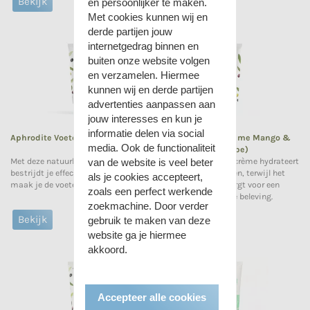
Bekijk
Bekijk
en persoonlijker te maken.
Met cookies kunnen wij en
derde partijen jouw
internetgedrag binnen en
buiten onze website volgen
en verzamelen. Hiermee
kunnen wij en derde partijen
advertenties aanpassen aan
jouw interesses en kun je
informatie delen via social
Aphrodite Voetdeodorant
Aphrodite Handcrème Mango &
media. Ook de functionaliteit
Papaya (elk huidtype)
van de website is veel beter
Met deze natuurlijke voetdeodorant
De natuurlijke handcrème hydrateert
bestrijdt je effectief nare luchtjes en
en verzorgt de handen, terwijl het
als je cookies accepteert,
maak je de voeten zijdezacht.
exotische aroma zorgt voor een
zoals een perfect werkende
heerlijke zintuiglijke beleving.
zoekmachine. Door verder
Bekijk
Bekijk
gebruik te maken van deze
website ga je hiermee
akkoord.
Accepteer alle cookies