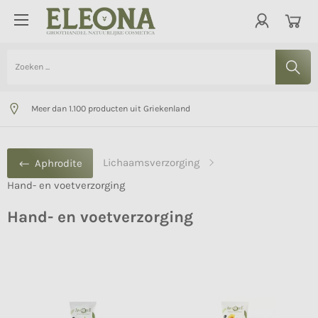
Natuurlijke cosmetica
Per stuk te bestellen
Meer dan 1.100 producten uit Griekenland
Lichaamsverzorging
Aphrodite
Hand- en voetverzorging
Hand- en voetverzorging