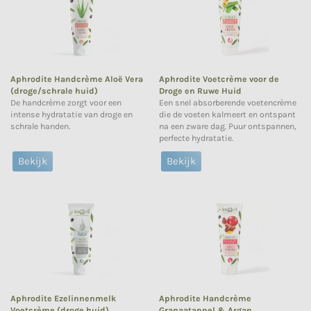
Aphrodite Handcrème Aloë Vera
Aphrodite Voetcrème voor de
(droge/schrale huid)
Droge en Ruwe Huid
De handcrème zorgt voor een
Een snel absorberende voetencrème
intense hydratatie van droge en
die de voeten kalmeert en ontspant
schrale handen.
na een zware dag. Puur ontspannen,
perfecte hydratatie.
Bekijk
Bekijk
Aphrodite Ezelinnenmelk
Aphrodite Handcrème
Voetcrème (droge huid)
Granaatappel & Argan