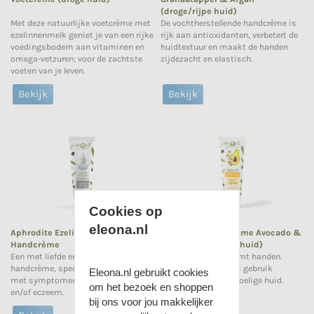
(droge/rijpe huid)
Met deze natuurlijke voetcrème met
De vochtherstellende handcrème is
ezelinnenmelk geniet je van een rijke
rijk aan antioxidanten, verbetert de
voedingsbodem aan vitaminen en
huidtextuur en maakt de handen
omega-vetzuren; voor de zachtste
zijdezacht en elastisch.
voeten van je leven.
Bekijk
Bekijk
Cookies op
eleona.nl
Aphrodite Ezelinnenmelk
Aphrodite Handcrème Avocado &
Handcrème
Kamille (gevoelige huid)
Een met liefde en zorg ontwikkelde
Verzacht en beschermt handen.
handcrème, speciaal voor handen
Ideaal voor dagelijks gebruik
Eleona.nl gebruikt cookies
met symptomen van psoriasis
speciaal voor de gevoelige huid.
om het bezoek en shoppen
en/of eczeem.
bij ons voor jou makkelijker